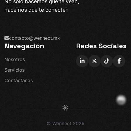
No solo hacemos que te vean,
hacemos que te conecten
contacto@wennect.mx
Navegación
Redes Sociales
N
o
s
o
t
r
o
s
S
e
r
v
i
c
i
o
s
C
o
n
t
á
c
t
a
n
o
s
© Wennect
2026