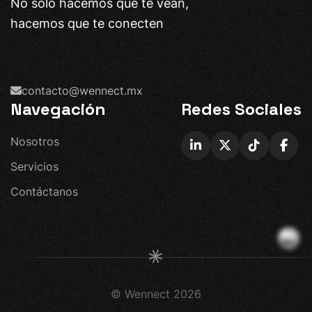
No solo hacemos que te vean,
hacemos que te conecten
contacto@wennect.mx
Navegación
Redes Sociales
N
o
s
o
t
r
o
s
S
e
r
v
i
c
i
o
s
C
o
n
t
á
c
t
a
n
o
s
© Wennect
2026