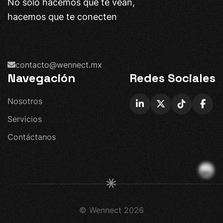
No solo hacemos que te vean,
hacemos que te conecten
contacto@wennect.mx
Navegación
Redes Sociales
N
o
s
o
t
r
o
s
S
e
r
v
i
c
i
o
s
C
o
n
t
á
c
t
a
n
o
s
© Wennect
2026