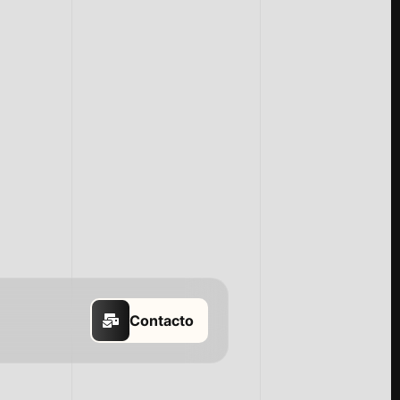
t
Eve