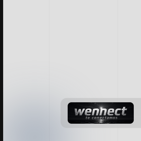
os
We