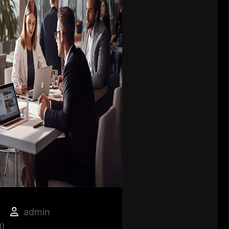
admin
)