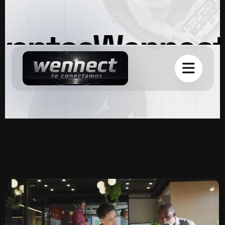
entos
Wennect