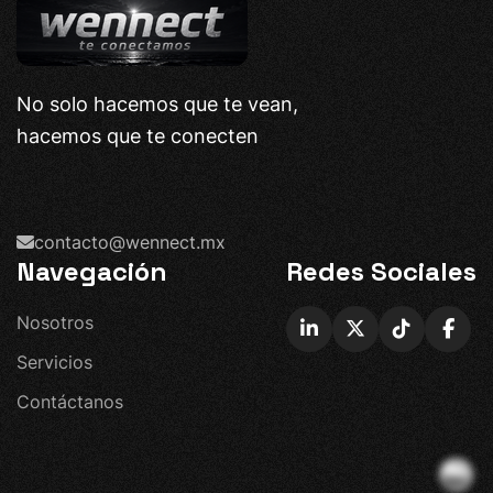
No solo hacemos que te vean,
hacemos que te conecten
contacto@wennect.mx
Navegación
Redes Sociales
N
o
s
o
t
r
o
s
S
e
r
v
i
c
i
o
s
C
o
n
t
á
c
t
a
n
o
s